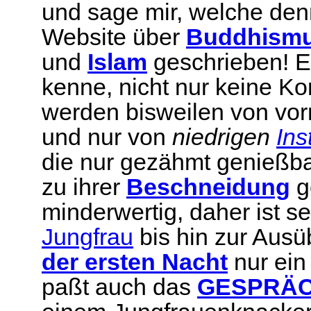
und sage mir, welche denn
Website über
B
uddhism
und
Islam
geschrieben! Es
kenne, nicht nur keine Ko
werden bisweilen von vor
und nur von
niedrigen
Ins
die nur gezähmt genießba
zu ihrer
Beschneidung
ge
minderwertig, daher ist s
Jungfrau
bis hin zur Aus
der ersten Nacht
nur ei
paßt auch das
GESPRÄCH