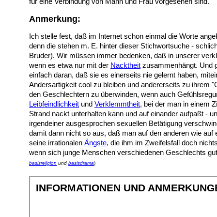
für eine Verbindung von Mann und Frau vorgesehen sind.
Anmerkung:
Ich stelle fest, daß im Internet schon einmal die Worte ang
denn die stehen m. E. hinter dieser Stichwortsuche - sch
Bruder). Wir müssen immer bedenken, daß in unserer verkle
wenn es etwa nur mit der
Nacktheit
zusammenhängt. Und ge
einfach daran, daß sie es einerseits nie gelernt haben, m
Andersartigkeit cool zu bleiben und andererseits zu ihrem 
den Geschlechtern zu überwinden, wenn auch Gefühlsregung
Leibfeindlichkeit
und
Verklemmtheit
, bei der man in einem
Strand nackt unterhalten kann und auf einander aufpaßt - 
irgendeiner ausgesprochen sexuellen Betätigung verschwin
damit dann nicht so aus, daß man auf den anderen wie auf 
seine irrationalen
Ängste
, die ihm im Zweifelsfall doch nicht
wenn sich junge Menschen verschiedenen Geschlechts gut v
basisreligion
und
basisdrama
)