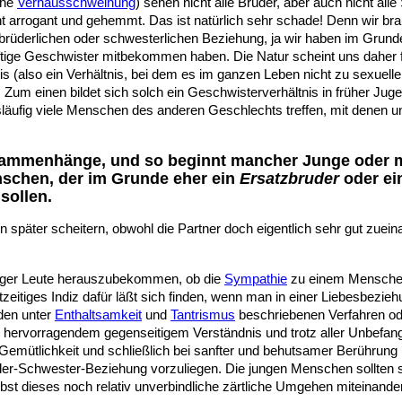
ehe
Verhausschweinung
) sehen nicht alle Brüder, aber auch nicht al
t arrogant und gehemmt. Das ist natürlich sehr schade! Denn wir b
üderlichen oder schwesterlichen Beziehung, ja wir haben im Grunde 
haftige Geschwister mitbekommen haben. Die Natur scheint uns daher 
is (also ein Verhältnis, bei dem es im ganzen Leben nicht zu sexue
 Zum einen bildet sich solch ein Geschwisterverhältnis in früher Ju
äufig viele Menschen des anderen Geschlechts treffen, mit denen u
usammenhänge, und so beginnt mancher Junge oder 
nschen, der im Grunde eher ein
Ersatzbruder
oder ei
sollen.
später scheitern, obwohl die Partner doch eigentlich sehr gut zuein
unger Leute herauszubekommen, ob die
Sympathie
zu einem Menschen
htzeitiges Indiz dafür läßt sich finden, wenn man in einer Liebesbezie
den unter
Enthaltsamkeit
und
Tantrismus
beschriebenen Verfahren ode
 hervorragendem gegenseitigem Verständnis und trotz aller Unbefang
Gemütlichkeit und schließlich bei sanfter und behutsamer Berührung 
uder-Schwester-Beziehung vorzuliegen. Die jungen Menschen sollten 
st dieses noch relativ unverbindliche zärtliche Umgehen miteinander