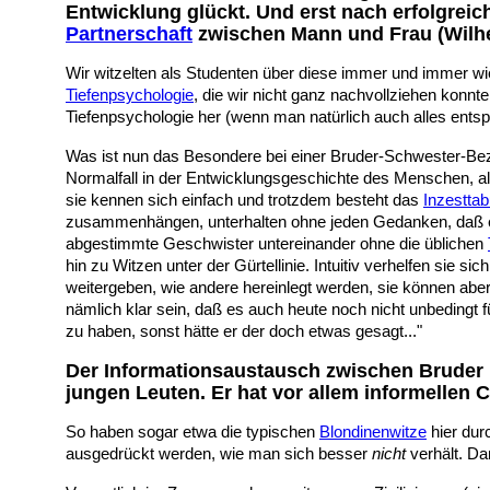
Entwicklung glückt. Und erst nach erfolgreic
Partnerschaft
zwischen Mann und Frau (Wilhe
Wir witzelten als Studenten über diese immer und immer wi
Tiefenpsychologie
, die wir nicht ganz nachvollziehen konnt
Tiefenpsychologie her (wenn man natürlich auch alles entsp
Was ist nun das Besondere bei einer Bruder-Schwester-Bezi
Normalfall in der Entwicklungsgeschichte des Menschen, al
sie kennen sich einfach und trotzdem besteht das
Inzestta
zusammenhängen, unterhalten ohne jeden Gedanken, daß e
abgestimmte Geschwister untereinander ohne die üblichen
hin zu Witzen unter der Gürtellinie. Intuitiv verhelfen sie s
weitergeben, wie andere hereinlegt werden, sie können abe
nämlich klar sein, daß es auch heute noch nicht unbedingt 
zu haben, sonst hätte er der doch etwas gesagt..."
Der Informationsaustausch zwischen Bruder
jungen Leuten. Er hat vor allem informellen C
So haben sogar etwa die typischen
Blondinenwitze
hier dur
ausgedrückt werden, wie man sich besser
nicht
verhält. Da