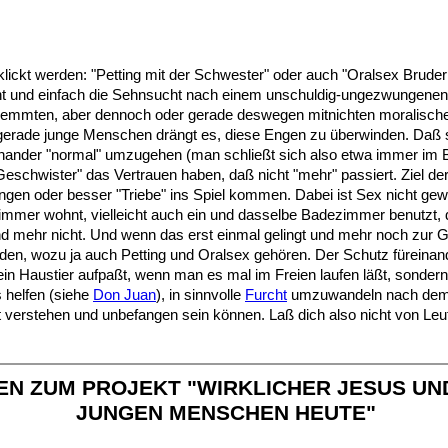
eklickt werden: "Petting mit der Schwester" oder auch "Oralsex Brude
licht und einfach die Sehnsucht nach einem unschuldig-ungezwungen
mmten, aber dennoch oder gerade deswegen mitnichten moralischen Ze
rade junge Menschen drängt es, diese Engen zu überwinden. Daß 
iteinander "normal" umzugehen (man schließt sich also etwa immer im
"Geschwister" das Vertrauen haben, daß nicht "mehr" passiert. Ziel d
en oder besser "Triebe" ins Spiel kommen. Dabei ist Sex nicht gewo
 Zimmer wohnt, vielleicht auch ein und dasselbe Badezimmer benut
und mehr nicht. Und wenn das erst einmal gelingt und mehr noch zur
den, wozu ja auch Petting und Oralsex gehören. Der Schutz füreinan
ein Haustier aufpaßt, wenn man es mal im Freien laufen läßt, sonder
s helfen (siehe
Don Juan
), in sinnvolle
Furcht
umzuwandeln nach dem M
erstehen und unbefangen sein können. Laß dich also nicht von Leute