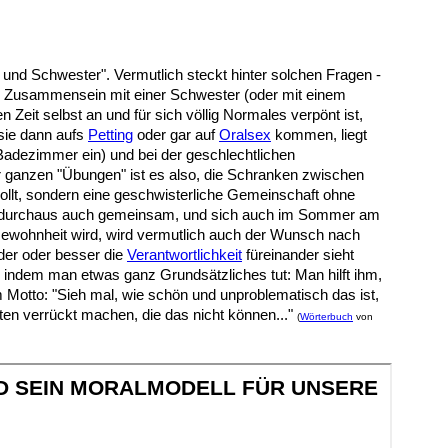
r und Schwester". Vermutlich steckt hinter solchen Fragen -
en Zusammensein mit einer Schwester (oder mit einem
it selbst an und für sich völlig Normales verpönt ist,
sie dann aufs
Petting
oder gar auf
Oralsex
kommen, liegt
 Badezimmer ein) und bei der geschlechtlichen
er ganzen "Übungen" ist es also, die Schranken zwischen
llt, sondern eine geschwisterliche Gemeinschaft ohne
zt, durchaus auch gemeinsam, und sich auch im Sommer am
 Gewohnheit wird, wird vermutlich auch der Wunsch nach
der oder besser die
Verantwortlichkeit
füreinander sieht
n indem man etwas ganz Grundsätzliches tut: Man hilft ihm,
otto: "Sieh mal, wie schön und unproblematisch das ist,
n verrückt machen, die das nicht können..."
(
Wörterbuch
von