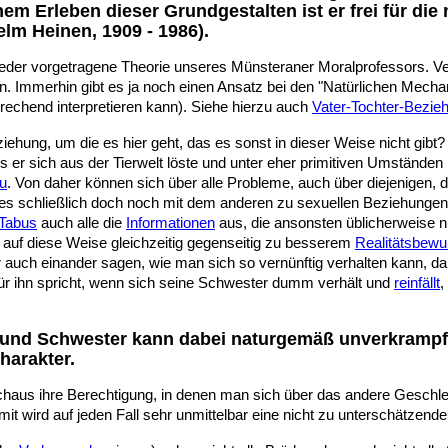
hem Erleben dieser Grundgestalten ist er frei für di
lm Heinen, 1909 - 1986).
eder vorgetragene Theorie unseres Münsteraner Moralprofessors. Ver
en. Immerhin gibt es ja noch einen Ansatz bei den "Natürlichen Mecha
rechend interpretieren kann). Siehe hierzu auch
Vater-Tochter-Bezie
ehung, um die es hier geht, das es sonst in dieser Weise nicht gibt
s er sich aus der Tierwelt löste und unter eher primitiven Umstände
bu
. Von daher können sich über alle Probleme, auch über diejenigen, d
s schließlich doch noch mit dem anderen zu sexuellen Beziehungen
Tabus
auch alle die
Informationen
aus, die ansonsten üblicherweise 
ich auf diese Weise gleichzeitig gegenseitig zu besserem
Realitätsbewu
r auch einander sagen, wie man sich so vernünftig verhalten kann, d
für ihn spricht, wenn sich seine Schwester dumm verhält und
reinfällt
,
 und Schwester kann dabei naturgemäß unverkrampf
harakter.
chaus ihre Berechtigung, in denen man sich über das andere Geschlec
mit wird auf jeden Fall sehr unmittelbar eine nicht zu unterschätzend