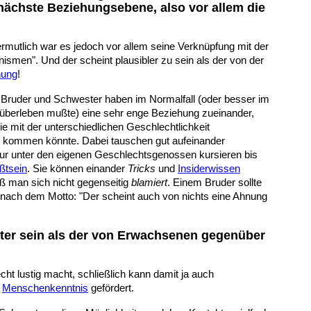
e nächste Beziehungsebene, also vor allem die
mutlich war es jedoch vor allem seine Verknüpfung mit der
nismen". Und der scheint plausibler zu sein als der von der
hung
!
?
Bruder und Schwester haben im Normalfall (oder besser im
n überleben mußte) eine sehr enge Beziehung zueinander,
ie mit der unterschiedlichen Geschlechtlichkeit
 kommen könnte. Dabei tauschen gut aufeinander
nur unter den eigenen Geschlechtsgenossen kursieren bis
ßtsein
. Sie können einander
Tricks
und
Insiderwissen
aß man sich nicht gegenseitig
blamiert
. Einem Bruder sollte
 nach dem Motto: "Der scheint auch von nichts eine Ahnung
ter sein als der von Erwachsenen gegenüber
ht lustig macht, schließlich kann damit ja auch
e
Menschenkenntnis
gefördert.