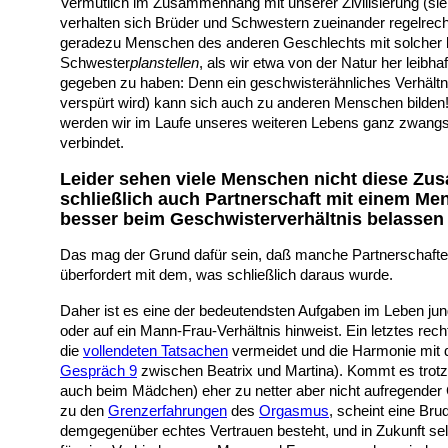
Vermutlich im Zusammenhang mit unserer Zivilisierung (si
verhalten sich Brüder und Schwestern zueinander regelrech
geradezu Menschen des anderen Geschlechts mit solcher br
Schwester
planstellen
, als wir etwa von der Natur her leib
gegeben zu haben: Denn ein geschwisterähnliches Verhältn
verspürt wird) kann sich auch zu anderen Menschen bilden!
werden wir im Laufe unseres weiteren Lebens ganz zwangsl
verbindet.
Leider sehen viele Menschen nicht diese Z
schließlich auch Partnerschaft mit einem Me
besser beim Geschwisterverhältnis belassen 
Das mag der Grund dafür sein, daß manche Partnerschaften 
überfordert mit dem, was schließlich daraus wurde.
Daher ist es eine der bedeutendsten Aufgaben im Leben j
oder auf ein Mann-Frau-Verhältnis hinweist. Ein letztes rec
die
vollendeten Tatsachen
vermeidet und die Harmonie mit 
Gespräch 9
zwischen Beatrix und Martina). Kommt es trotz
auch beim Mädchen) eher zu netter aber nicht aufregender 
zu den
Grenzerfahrungen
des
Orgasmus
, scheint eine Br
demgegenüber echtes Vertrauen besteht, und in Zukunft selb