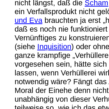
nicht längst, daß die
Scham
ein Verfallsprodukt nicht gel
und Eva
brauchten ja erst „h
daß es noch nie funktioniert
Vernünftiges zu konstruiere
(siehe
Inquisition
) oder ohn
ganze krampfige „Verhüllere
vorgesehen sein, hätte sich 
lassen, wenn Verhüllerei wir
notwendig wäre? Fängt das A
Moral der Einehe denn nicht
unabhängig von dieser Verhü
teilweise so, wie ich das et