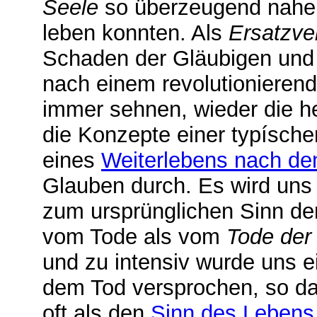
Seele
so überzeugend nahe 
leben konnten. Als
Ersatzve
Schaden der Gläubigen und 
nach einem revolutionieren
immer sehnen, wieder die h
die Konzepte einer typísch
eines
Weiterlebens nach d
Glauben durch. Es wird uns n
zum ursprünglichen Sinn der
vom Tode als vom
Tode der
und zu intensiv wurde uns e
dem Tod versprochen, so das
oft als den
Sinn des Lebens