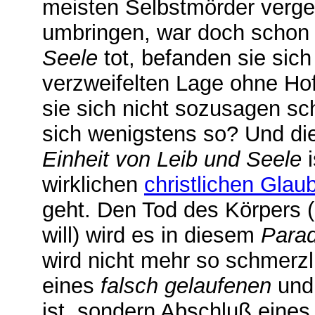
meisten Selbstmörder verge
umbringen, war doch schon 
Seele
tot, befanden sie sich 
verzweifelten Lage ohne Ho
sie sich nicht sozusagen s
sich wenigstens so? Und di
Einheit von Leib und Seele
i
wirklichen
christlichen Glau
geht. Den Tod des Körpers 
will) wird es in diesem
Parad
wird nicht mehr so schmerzli
eines
falsch gelaufenen
und 
ist, sondern Abschluß eines 