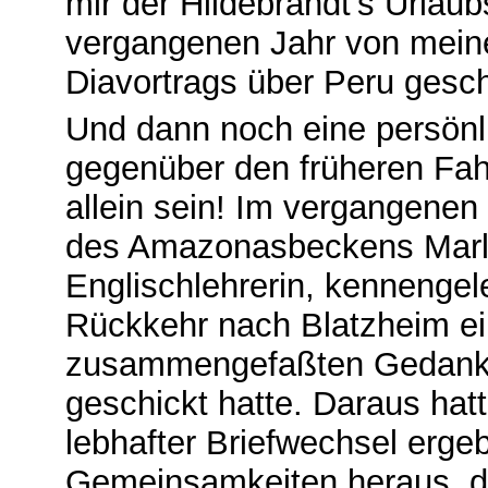
mir der Hildebrandt's Urlaub
vergangenen Jahr von mein
Diavortrags über Peru gesc
Und dann noch eine persönl
gegenüber den früheren Fahr
allein sein! Im vergangenen
des Amazonasbeckens Marle
Englischlehrerin, kennengel
Rückkehr nach Blatzheim ei
zusammengefaßten Gedanke
geschickt hatte. Daraus hatt
lebhafter Briefwechsel ergeb
Gemeinsamkeiten heraus, di