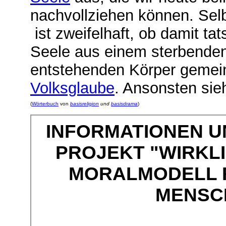
nachvollziehen können. Selb
ist zweifelhaft, ob damit ta
Seele aus einem sterbenden
entstehenden Körper gemeint 
Volksglaube
.
Ansonsten si
(
Wörterbuch
von
basisreligion
und
basisdrama
)