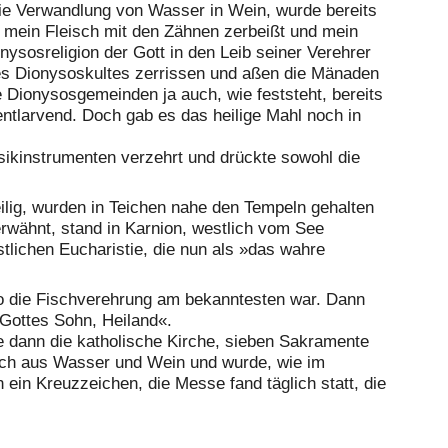
ie Verwandlung von Wasser in Wein, wurde bereits
 mein Fleisch mit den Zähnen zerbeißt und mein
onysosreligion der Gott in den Leib seiner Verehrer
des Dionysoskultes zerrissen und aßen die Mänaden
 Dionysosgemeinden ja auch, wie feststeht, bereits
entlarvend. Doch gab es das heilige Mahl noch in
sikinstrumenten verzehrt und drückte sowohl die
eilig, wurden in Teichen nahe den Tempeln gehalten
 erwähnt, stand in Karnion, westlich vom See
tlichen Eucharistie, die nun als »das wahre
wo die Fischverehrung am bekanntesten war. Dann
 Gottes Sohn, Heiland«.
ie dann die katholische Kirche, sieben Sakramente
sch aus Wasser und Wein und wurde, wie im
ein Kreuzzeichen, die Messe fand täglich statt, die