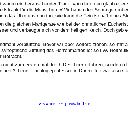
waren ein berauschender Trank, von dem man glaubte, er ve
eitstrank für die Menschen. »Wir haben den Soma getrunken,
nn das Üble uns nun tun, wie kann die Feindschaft eines St
 die gleichen Mahlgeräte wie bei der christlichen Eucharis
ser und verbeugte sich vor dem heiligen Kelch. Doch gab e
bendmahl verblüffend. Bevor wir aber weitere ziehen, sei mi
synoptische Stiftung des Herrenmahles ist seit W. Heitmüller
 Betracht."
nicht zum ersten mal durch Deschner erfahren, sondern die 
 einen Achener Theologieprofessor in Düren. Ich war also so
www.michael-preuschoff.de