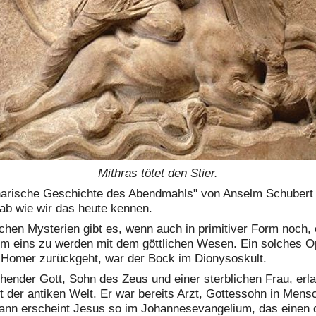
Mithras tötet den Stier.
linarische Geschichte des Abendmahls" von Anselm Schubert
ab wie wir das heute kennen.
schen Mysterien gibt es, wenn auch in primitiver Form noch,
um eins zu werden mit dem göttlichen Wesen. Ein solches Op
uf Homer zurückgeht, war der Bock im Dionysoskult.
ehender Gott, Sohn des Zeus und einer sterblichen Frau, erl
 der antiken Welt. Er war bereits Arzt, Gottessohn in Mens
nn erscheint Jesus so im Johannesevangelium, das einen d