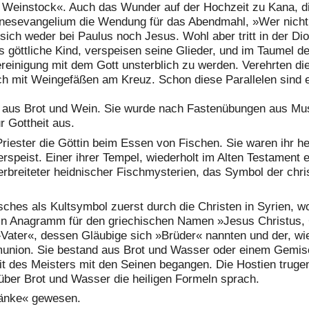
e Weinstock«. Auch das Wunder auf der Hochzeit zu Kana, d
nnesevangelium die Wendung für das Abendmahl, »Wer nicht
t sich weder bei Paulus noch Jesus. Wohl aber tritt in der Di
s göttliche Kind, verspeisen seine Glieder, und im Taumel 
einigung mit dem Gott unsterblich zu werden. Verehrten die
tisch mit Weingefäßen am Kreuz. Schon diese Parallelen sind 
ch aus Brot und Wein. Sie wurde nach Fastenübungen aus Mu
r Gottheit aus.
Priester die Göttin beim Essen von Fischen. Sie waren ihr h
erspeist. Einer ihrer Tempel, wiederholt im Alten Testament
rbreiteter heidnischer Fischmysterien, das Symbol der chris
ches als Kultsymbol zuerst durch die Christen in Syrien, 
 ein Anagramm für den griechischen Namen »Jesus Christus,
 »Vater«, dessen Gläubige sich »Brüder« nannten und der, w
munion. Sie bestand aus Brot und Wasser oder einem Gemi
t des Meisters mit den Seinen begangen. Die Hostien trugen 
über Brot und Wasser die heiligen Formeln sprach.
tränke« gewesen.