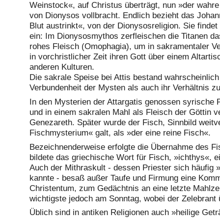
Weinstock«, auf Christus überträgt, nun »der wahr
von Dionysos vollbracht. Endlich bezieht das Joha
Blut austrinkt«, von der Dionysosreligion. Sie finde
ein: Im Dionysosmythos zerfleischen die Titanen da
rohes Fleisch (Omophagia), um in sakramentaler Ver
in vorchristlicher Zeit ihren Gott über einem Altar
anderen Kulturen.
Die sakrale Speise bei Attis bestand wahrscheinli
Verbundenheit der Mysten als auch ihr Verhältnis zu
In den Mysterien der Attargatis genossen syrische 
und in einem sakralen Mahl als Fleisch der Göttin v
Genezareth. Später wurde der Fisch, Sinnbild weitve
Fischmysterium« galt, als »der eine reine Fisch«.
Bezeichnenderweise erfolgte die Übernahme des Fis
bildete das griechische Wort für Fisch, »ichthys«,
Auch der Mithraskult - dessen Priester sich häufig
kannte - besaß außer Taufe und Firmung eine Kom
Christentum, zum Gedächtnis an eine letzte Mahlzei
wichtigste jedoch am Sonntag, wobei der Zelebrant 
Üblich sind in antiken Religionen auch »heilige Ge